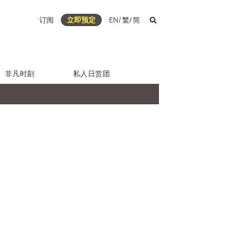
订阅
立即预定
EN
/
繁
/
简
非凡时刻
私人日赏团