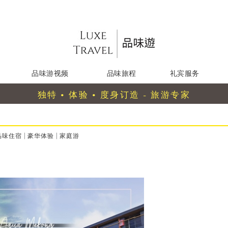
品味游视频
品味旅程
礼宾服务
独特 • 体验 • 度身订造 - 旅游专家
品味住宿
|
豪华体验
|
家庭游