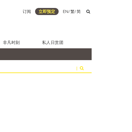
订阅
立即预定
EN
/
繁
/
简
非凡时刻
私人日赏团
|