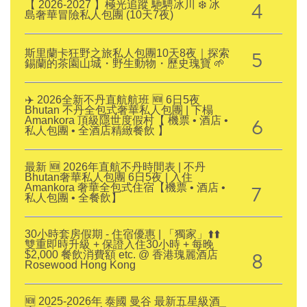
4
【 2026-2027 】極光追蹤 馳騁冰川 ❄️ 冰
島奢華冒險私人包團 (10天7夜)
5
斯里蘭卡狂野之旅私人包團10天8夜｜探索
錫蘭的茶園山城・野生動物・歷史瑰寶 🌱
✈️ 2026全新不丹直航航班 🆕 6日5夜
Bhutan 不丹全包式奢華私人包團 | 下榻
6
Amankora 頂級隱世度假村【 機票 • 酒店 •
私人包團 • 全酒店精緻餐飲 】
最新 🆕 2026年直航不丹時間表 | 不丹
Bhutan奢華私人包團 6日5夜 | 入住
7
Amankora 奢華全包式住宿【機票 • 酒店 •
私人包團 • 全餐飲】
30小時套房假期 - 住宿優惠 | 「獨家」⬆️⬆️
雙重即時升級 + 保證入住30小時 + 每晚
8
$2,000 餐飲消費額 etc. @ 香港瑰麗酒店
Rosewood Hong Kong
🆕 2025-2026年 泰國 曼谷 最新五星級酒