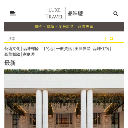
獨特 • 體驗 • 度身訂造 - 旅遊專家
|
藝術文化
|
品味郵輪
|
目的地
|
一般資訊
|
美酒佳餚
|
品味住宿
|
豪華體驗
|
家庭遊
最新