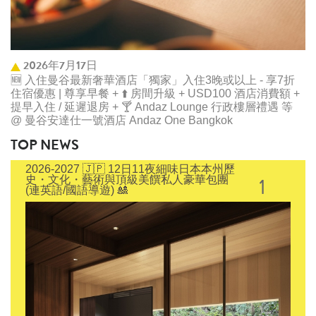
2026年7月17日
🆕 入住曼谷最新奢華酒店「獨家」入住3晚或以上 - 享7折
住宿優惠 | 尊享早餐 + ⬆️ 房間升級 + USD100 酒店消費額 +
提早入住 / 延遲退房 + 🍸 Andaz Lounge 行政樓層禮遇 等
@ 曼谷安達仕一號酒店 Andaz One Bangkok
TOP NEWS
2026-2027 🇯🇵 12日11夜細味日本本州歷
1
史・文化・藝術與頂級美饌私人豪華包團
(連英語/國語導遊) 🎎