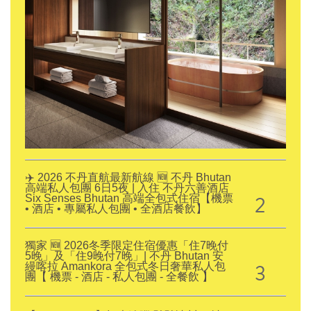
✈️ 2026 不丹直航最新航線 🆕 不丹 Bhutan
高端私人包團 6日5夜 | 入住 不丹六善酒店
2
Six Senses Bhutan 高端全包式住宿【機票
• 酒店 • 專屬私人包團 • 全酒店餐飲】
獨家 🆕 2026冬季限定住宿優惠「住7晚付
5晚」及「住9晚付7晚」| 不丹 Bhutan 安
3
縵喀拉 Amankora 全包式冬日奢華私人包
團【 機票 - 酒店 - 私人包團 - 全餐飲 】