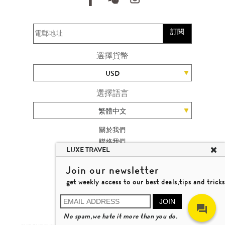
訂閱
選擇貨幣
USD
選擇語言
繁體中文
關於我們
聯絡我們
LUXE TRAVEL
加入我們
旅遊網站地圖
Join our newsletter
楊廸深品味遊
get weekly access to our best deals,tips and tricks
條款及細則
© 2026 品味遊有限公司
JOIN
牌照號碼 353662
No spam,we hate it more than you do.
瞭解更多