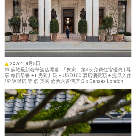
2026年8月5日
🆕 倫敦最新奢華酒店開幕 |「獨家」第4晚免費住宿優惠 | 尊
享 每日早餐 +⬆️ 房間升級 + USD100 酒店消費額 + 提早入住
/ 延遲退房 等 @ 英國 倫敦六善酒店 Six Senses London