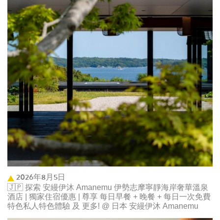
2026年8月5日
🇯🇵 探索 安縵伊沐 Amanemu 伊勢志摩寧靜海岸奢華溫泉
酒店 | 獨家住宿優惠 | 尊享 每日早餐 + 晚餐 + 每日一次免費
特色私人特色體驗 及 更多! @ 日本 安縵伊沐 Amanemu