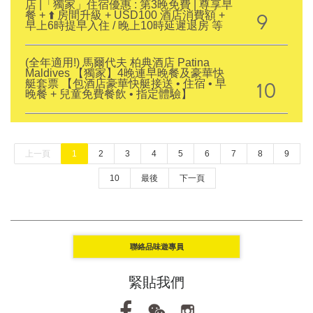
店 |「獨家」住宿優惠 : 第3晚免費 | 尊享早
9
餐 + ⬆️ 房間升級 + USD100 酒店消費額 +
早上6時提早入住 / 晚上10時延遲退房 等
(全年適用!) 馬爾代夫 柏典酒店 Patina
Maldives 【獨家】4晚連早晚餐及豪華快
10
艇套票 【包酒店豪華快艇接送 • 住宿 • 早
晚餐 + 兒童免費餐飲 • 指定體驗】
上一頁
1
2
3
4
5
6
7
8
9
10
最後
下一頁
聯絡品味遊專員
緊貼我們