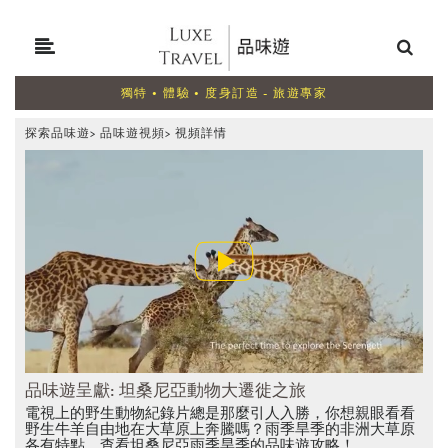
獨特 • 體驗 • 度身訂造 - 旅遊專家
探索品味遊
>
品味遊視頻
>
視頻詳情
品味遊呈獻: 坦桑尼亞動物大遷徙之旅
電視上的野生動物紀錄片總是那麼引人入勝，你想親眼看看
野生牛羊自由地在大草原上奔騰嗎？雨季旱季的非洲大草原
各有特點，查看坦桑尼亞雨季旱季的品味遊攻略！