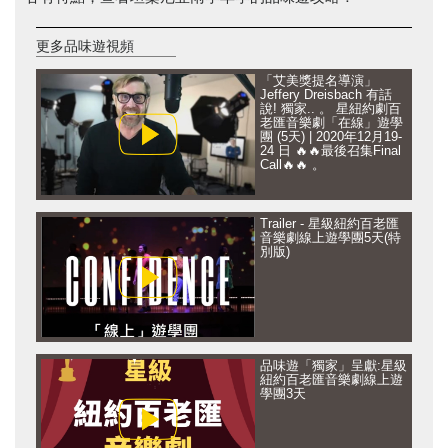
更多品味遊視頻
「艾美獎提名導演」
Jeffery Dreisbach 有話
說! 獨家.. 。 星紐約劇百
老匯音樂劇「在線」遊學
團 (5天) | 2020年12月19-
24 日 🔥🔥最後召集Final
Call🔥🔥 。
Trailer - 星級紐約百老匯
音樂劇線上遊學團5天(特
別版)
品味遊「獨家」呈獻:星級
紐約百老匯音樂劇線上遊
學團3天