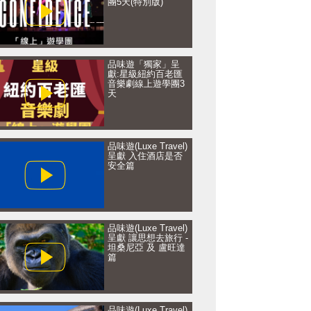
團5天(特別版)
品味遊「獨家」呈
獻:星級紐約百老匯
音樂劇線上遊學團3
天
品味遊(Luxe Travel)
呈獻 入住酒店是否
安全篇
品味遊(Luxe Travel)
呈獻 讓思想去旅行 -
坦桑尼亞 及 盧旺達
篇
品味遊(Luxe Travel)