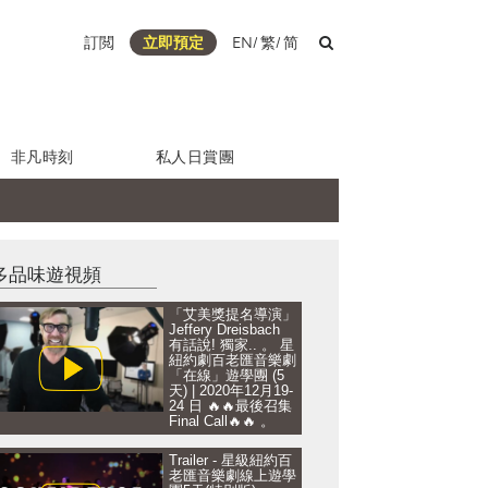
訂閲
立即預定
EN
/
繁
/
简
非凡時刻
私人日賞團
多品味遊視頻
「艾美獎提名導演」
Jeffery Dreisbach
有話說! 獨家.. 。 星
紐約劇百老匯音樂劇
「在線」遊學團 (5
天) | 2020年12月19-
24 日 🔥🔥最後召集
Final Call🔥🔥 。
Trailer - 星級紐約百
老匯音樂劇線上遊學