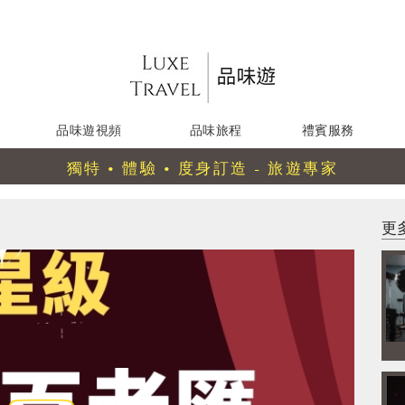
品味遊視頻
品味旅程
禮賓服務
獨特 • 體驗 • 度身訂造 - 旅遊專家
更