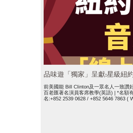
品味遊「獨家」呈獻:星級紐
前美國能 Bill Clinton及一眾名人一致讚
百老匯著名演員客席教學(英語) | *名額有限 | 
名:+852 2539 0628 / +852 5646 7863 ( W