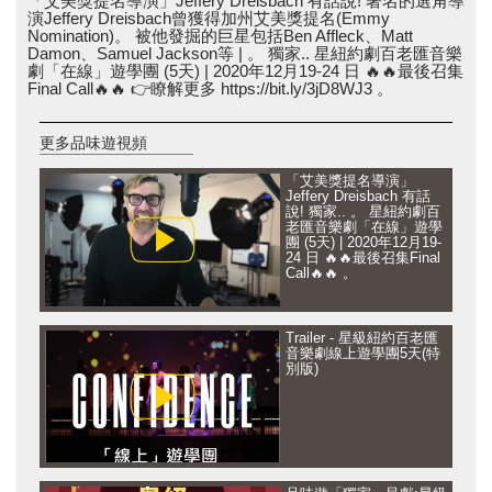
「艾美獎提名導演」Jeffery Dreisbach 有話說! 著名的選角導
演Jeffery Dreisbach曾獲得加州艾美獎提名(Emmy
Nomination)。 被他發掘的巨星包括Ben Affleck、Matt
Damon、Samuel Jackson等 | 。 獨家.. 星紐約劇百老匯音樂
劇「在線」遊學團 (5天) | 2020年12月19-24 日 🔥🔥最後召集
Final Call🔥🔥 👉瞭解更多 https://bit.ly/3jD8WJ3 。
更多品味遊視頻
「艾美獎提名導演」
Jeffery Dreisbach 有話
說! 獨家.. 。 星紐約劇百
老匯音樂劇「在線」遊學
團 (5天) | 2020年12月19-
24 日 🔥🔥最後召集Final
Call🔥🔥 。
Trailer - 星級紐約百老匯
音樂劇線上遊學團5天(特
別版)