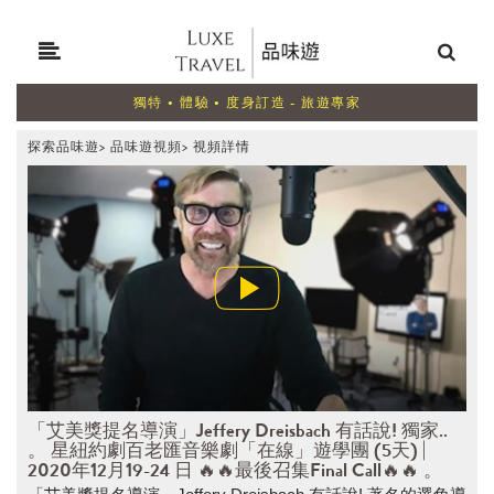
獨特 • 體驗 • 度身訂造 - 旅遊專家
探索品味遊
>
品味遊視頻
>
視頻詳情
「艾美獎提名導演」Jeffery Dreisbach 有話說! 獨家..
。 星紐約劇百老匯音樂劇「在線」遊學團 (5天) |
2020年12月19-24 日 🔥🔥最後召集Final Call🔥🔥 。