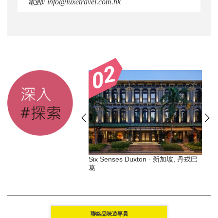
電郵: info@luxetravel.com.hk
land 六善酒店 - 柬埔寨
Six Senses Duxton - 新加坡, 丹戎巴
G
葛
聯絡品味遊專員