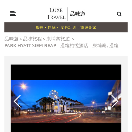
獨特 • 體驗 • 度身訂造 - 旅遊專家
品味遊
>
品味旅程
>
柬埔寨旅遊
>
PARK HYATT SIEM REAP - 暹粒柏悅酒店 - 柬埔寨, 暹粒