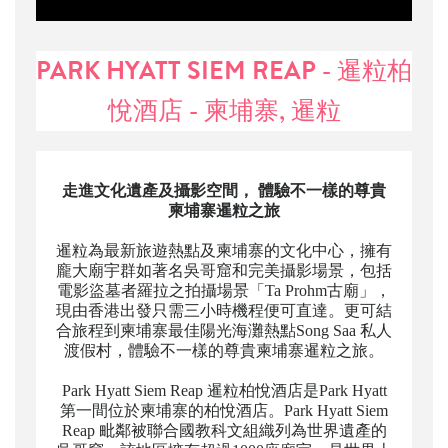
PARK HYATT SIEM REAP - 暹粒柏
悅酒店 - 柬埔寨, 暹粒
走進文化遺產及攝影空間， 體驗不一樣的尊貴
柬埔寨暹粒之旅
暹粒為最新旅遊熱點及柬埔寨的文化中心，擁有
龐大廟宇群如著名吳哥窟和完美攝影場景，包括
電影盜墓者羅拉之拍攝場景「Ta Prohm古廟」，
現由香港出發只需三小時機程便可直達。更可結
合旅程到柬埔寨最佳陽光海灘熱點Song Saa 私人
渡假村，體驗不一樣的尊貴柬埔寨暹粒之旅。
Park Hyatt Siem Reap 暹粒柏悅酒店是Park Hyatt
第一間位於柬埔寨的
柏悅
酒店。Park Hyatt Siem
Reap 毗鄰被聯合國教科文組織列為世界遺產的