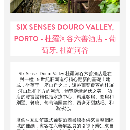
SIX SENSES DOURO VALLEY,
PORTO - 杜羅河谷六善酒店 - 葡
萄牙, 杜羅河谷
Six Senses Douro Valley 杜羅河谷六善酒店是在
對一幢 19 世紀莊園進行精心翻新的基礎上建
成，坐落于一座山丘之上，遠眺葡萄覆蓋的杜羅
河山丘和下方的河流，飽覽蜿蜒起伏之美。 酒
店的豐富設施包括水療中心、精選客房、套房和
別墅、餐廳、葡萄酒圖書館、西班牙甜點吧、和
游泳池。
度假村互動解說式葡萄酒圖書館提供來自整個區
域的佳釀，賓客在六善解說員的引導下辨別來自