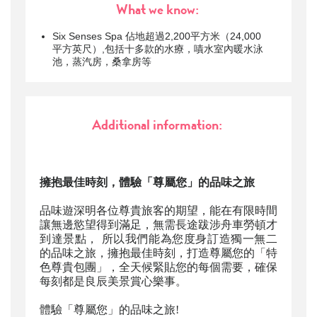
What we know:
Six Senses Spa 佔地超過2,200平方米（24,000
平方英尺）,包括十多款的水療，嘖水室內暖水泳
池，蒸汽房，桑拿房等
Additional information:
擁抱最佳時刻，體驗「尊屬您」的品味之旅
品味遊深明各位尊貴旅客的期望，能在有限時間
讓無邊慾望得到滿足，無需長途跋涉舟車勞頓才
到達景點， 所以我們能為您度身訂造獨一無二
的品味之旅，擁抱最佳時刻，打造尊屬您的「特
色尊貴包團」，全天候緊貼您的每個需要，確保
每刻都是良辰美景賞心樂事。
體驗「尊屬您」的品味之旅!