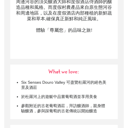
周邊河谷的頂尖釀酒大師和度假酒店侍酒師的釀
造品種和風格。而度假村農產品來自原生態河谷
和周邊地區，以及在度假酒店內部種植的新鮮蔬
菜和草本,確保真正新鮮和純正風味。
體驗「尊屬您」的品味之旅!
What we love:
Six Senses Douro Valley
可盡覽杜羅河的絕色美
景及酒莊
於杜羅河上的遊艇中品嘗葡萄酒並享用美食
參觀附近的古老葡萄酒莊，拜訪釀酒師，親身體
驗釀酒，參與踩葡萄的古老傳統以開始釀造