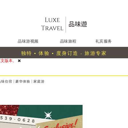
品味游视频
品味旅程
礼宾服务
独特 • 体验 • 度身订造 - 旅游专家
英文版本。
品味住宿
|
豪华体验
|
家庭游