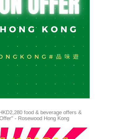
o HKD2,280 food & beverage offers &
K Offer" - Rosewood Hong Kong ​