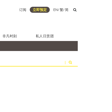
订阅
立即预定
EN
/
繁
/
简
非凡时刻
私人日赏团
|