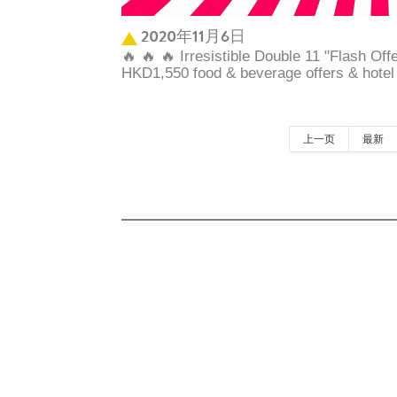
2020年11月6日
🔥 🔥 🔥 Irresistible Double 11 "Flash Off
HKD1,550 food & beverage offers & hotel
上一页
最新