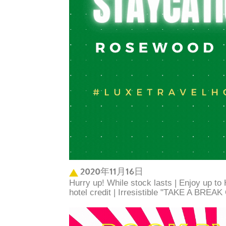
2020年11月16日
Hurry up! While stock lasts | Enjoy up t
hotel credit | Irresistible "TAKE A BREA