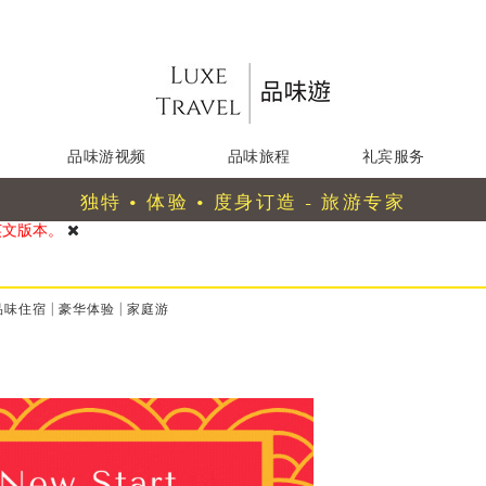
品味游视频
品味旅程
礼宾服务
独特 • 体验 • 度身订造 - 旅游专家
英文版本。
品味住宿
|
豪华体验
|
家庭游