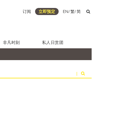
订阅
立即预定
EN
/
繁
/
简
非凡时刻
私人日赏团
|