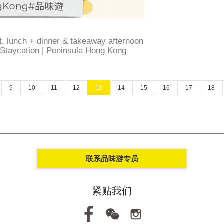
t, lunch + dinner & takeaway afternoon
Staycation | Peninsula Hong Kong ​
9
10
11
12
13
14
15
16
17
18
联系品味游专员
紧贴我们