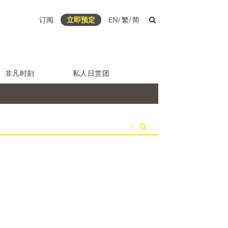
订阅
立即预定
EN
/
繁
/
简
非凡时刻
私人日赏团
|