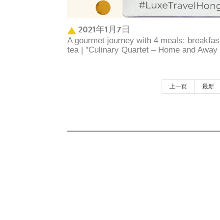
2021年1月7日
A gourmet journey with 4 meals: breakfas
tea | "Culinary Quartet – Home and Away 
上一页
最新