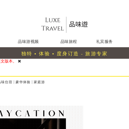
品味游视频
品味旅程
礼宾服务
独特 • 体验 • 度身订造 - 旅游专家
英文版本。
品味住宿
|
豪华体验
|
家庭游