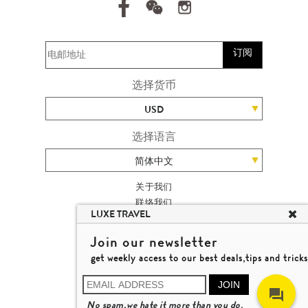
订阅
选择货币
USD
选择语言
简体中文
关于我们
联络我们
LUXE TRAVEL
加入我们
高端旅游网站地图
Join our newsletter
杨廸深品味游
get weekly access to our best deals,tips and tricks
条款及细则
© 2026 品味游有限公司
JOIN
牌照号码 353662
No spam,we hate it more than you do.