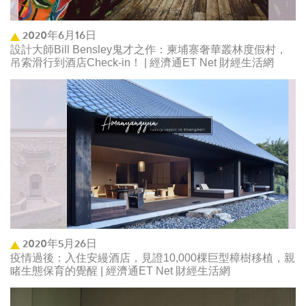
2020年6月16日
設計大師Bill Bensley鬼才之作：柬埔寨奢華叢林度假村，
吊索滑行到酒店Check-in！ | 經濟通ET Net 財經生活網
2020年5月26日
疫情過後：入住安縵酒店，見證10,000棵巨型樟樹移植，親
睹生態保育的覺醒 | 經濟通ET Net 財經生活網