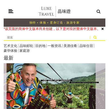
独特 • 体验 • 度身订造 - 旅游专家
*该页面的简体中文版本尚未创建，以下是对应的繁体中文版本。
|
艺术文化
|
品味邮轮
|
目的地
|
一般资讯
|
美酒佳肴
|
品味住宿
|
豪华体验
|
家庭游
最新