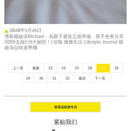
2020年5月26日
博客楊廸深Michael：為親子避疫之旅準備，新手爸爸分享
同BB去旅行8大秘技！| 信報 優雅生活 Lifestyle Journal 楊
廸深品味遊專欄
上一页
最新
23
24
25
26
27
28
29
30
31
32
最后
下一页
联系品味游专员
紧贴我们