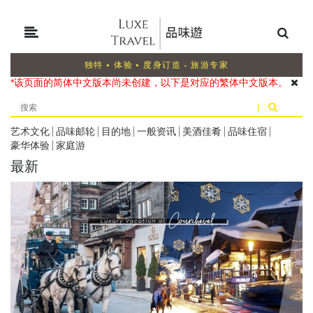
独特 • 体验 • 度身订造 - 旅游专家
*该页面的简体中文版本尚未创建，以下是对应的繁体中文版本。
|
艺术文化
|
品味邮轮
|
目的地
|
一般资讯
|
美酒佳肴
|
品味住宿
|
豪华体验
|
家庭游
最新