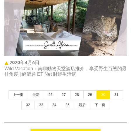
2020年4月6日
Wild Vacation：南非動物天堂酒店推介，享受野生百態的最
佳角度 | 經濟通 ET Net 財經生活網
上一页
最新
26
27
28
29
30
31
32
33
34
35
最后
下一页