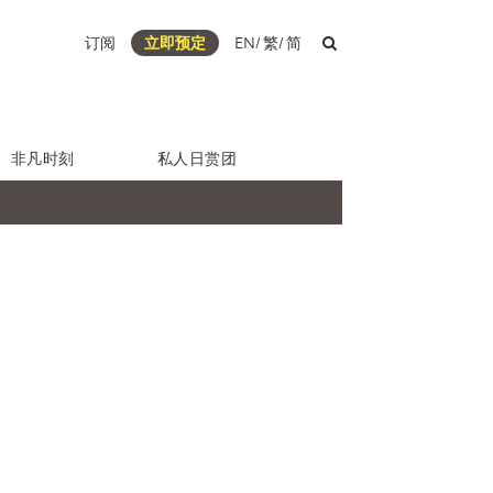
订阅
立即预定
EN
/
繁
/
简
非凡时刻
私人日赏团