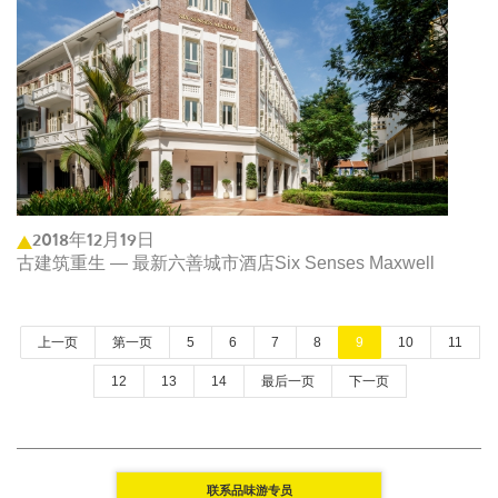
2018年12月19日
古建筑重生 — 最新六善城市酒店Six Senses Maxwell
上一页
第一页
5
6
7
8
9
10
11
12
13
14
最后一页
下一页
联系品味游专员