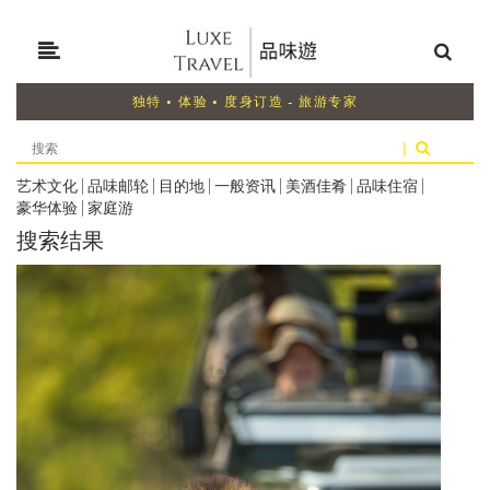
独特 • 体验 • 度身订造 - 旅游专家
|
艺术文化
|
品味邮轮
|
目的地
|
一般资讯
|
美酒佳肴
|
品味住宿
|
豪华体验
|
家庭游
搜索结果