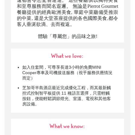
遠都會令您驚喜連連。 這些餐廳俱以獨特美食
和至尊服務而聞名遐邇。 無論是Pierrot Gourmet
餐廳提供的經典歐洲美食, 華庭中菜廳備受推崇
的中菜, 還是大堂茶座提供的各色國際美食,都令
客人垂涎欲滴、去而複返。
體驗「尊屬您」的品味之旅!
What we love:
如入住套間，可尊享長達3小時的免費MINI
Cooper專車及司機接送服務（視乎服務供應情況
而定）
芝加哥半島酒店
最近完成優化工程，而其最新觸
控式控制智平板提供 11 種語言選擇，只需輕觸
按鈕，便能輕鬆調節燈光、室溫、電視和其他客
房設備。
What we know: