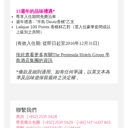
15週年的品味禮遇*
尊享入住期間免費泊車
週年禮遇 - "半島 Deutz香檳"乙支
Lalique 100 Points 香檳杯乙對（需入住豪華套間或以
上級別之房間）
[有效入住期: 從即日起至2016年12月31日]
按此
查看更多有關The Peninsula Hotels Group 半
島酒店集團的資訊
*條款及細則適用。如有任何爭議，以英文本為
準及品味遊保留最終之決定權 。
聯繫我們
查詢 :
(+852) 2539 0628
尊貴獨立包團 :
(+852) 2539 0629
-
(+86) 147 14337 863