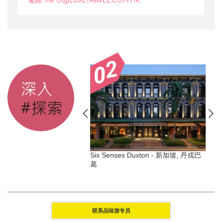
電郵: INFO@LUXETRAVEL.COM.HK
 Nell, 美國, 阿斯本
Six Senses Duxton - 新加坡, 丹戎巴
G
葛
联系品味游专员