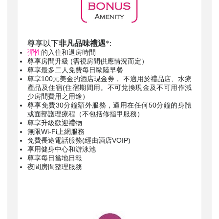
尊享以下
非凡品味禮遇
*:
彈性
的入住和退房時間
尊享房間升級 (需視房間供應情況而定）
尊享最多二人免費每日歐陸早餐
尊享100元美金的酒店現金券， 不適用於禮品店、水療
產品及住宿(住宿期間用。不可兌換現金及不可用作減
少房間費用之用途）
尊享免費30分鐘額外服務，適用在任何50分鐘的身體
或面部護理療程（不包括修指甲服務）
尊享升級歡迎禮物
無限Wi-Fi上網服務
免費長途電話服務(經由酒店VOIP)
享用健身中心和游泳池
尊享每日當地日報
夜間房間整理服務