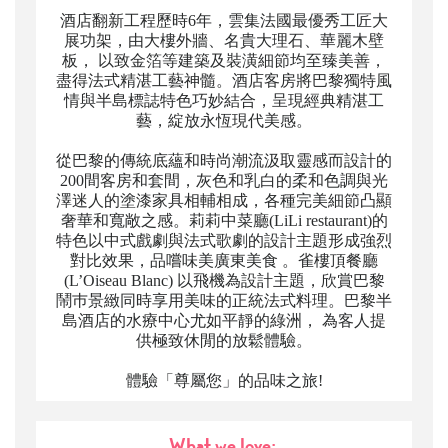
酒店翻新工程歷時6年，雲集法國最優秀工匠大
展功架，由大樓外牆、名貴大理石、華麗木壁
板， 以致金箔等建築及裝潢細節均至臻美善，
盡得法式精湛工藝神髓。酒店客房將巴黎獨特風
情與半島標誌特色巧妙結合，呈現經典精湛工
藝，綻放永恆現代美感。
從巴黎的傳統底蘊和時尚潮流汲取靈感而設計的
200間客房和套間，灰色和乳白的柔和色調與光
澤迷人的塗漆家具相輔相成，各種完美細節凸顯
奢華和寬敞之感。莉莉中菜廳(LiLi restaurant)的
特色以中式戲劇與法式歌劇的設計主題形成強烈
對比效果，品嚐味美廣東美食 。雀樓頂餐廳
(L’Oiseau Blanc) 以飛機為設計主題，欣賞巴黎
鬧巿景緻同時享用美味的正統法式料理。巴黎半
島酒店的水療中心尤如平靜的綠洲， 為客人提
供極致休閒的放鬆體驗。
體驗「尊屬您」的品味之旅!
What we love: