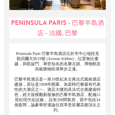
PENINSULA PARIS - 巴黎半島酒
店 - 法國, 巴黎
Peninsula Paris 巴黎半島酒店位於市中心地段克
勒貝爾大街19號 (Avenue Kléber)，位置無比優
越，與凱旋門、舉世知名的名勝古蹟、博物館及
高級購物區僅舉步之遙。
巴黎半島酒店是一座19世紀末古典法式風格酒店
建築，原址是1908年開幕、為當時巴黎最有代表
性的大酒店之一。酒店大樓別具法式古典建築特
色，經大規模翻新復修的巴黎半島酒店，配備21
世紀現代化設施， 設有200間客房，當中包括34
個套間，論豪華舒適論住宿享受皆屬花都頂尖之
列。