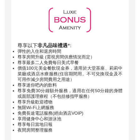
尊享以下
非凡品味禮遇
*:
彈性的入住和退房時間
尊享房間升級 (需視房間供應情況而定）
尊享最多二人免費每日美式早餐
價值100元美金餐飲現金券，適用於大堂茶座、莉莉中
菜廳或酒店水療服務(住宿期間用。不可兌換現金及不
可用作減少房間費用之用途）
尊享迷你吧內的飲料
尊享免費30分鐘額外服務，適用在任何50分鐘的身體
或面部護理療程（不包括修指甲服務）
尊享升級歡迎禮物
無限Wi-Fi上網服務
免費長途電話服務(經由酒店VOIP)
享用健身中心和游泳池
尊享每日當地日報
夜間房間整理服務