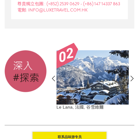
尊貴獨立包團 :
(+852) 2539 0629
-
(+86) 147 14337 863
電郵: INFO@LUXETRAVEL.COM.HK
ice Simplon-Orient-
Le Lana, 法國, 谷雪維爾
 歐洲出發
联系品味游专员