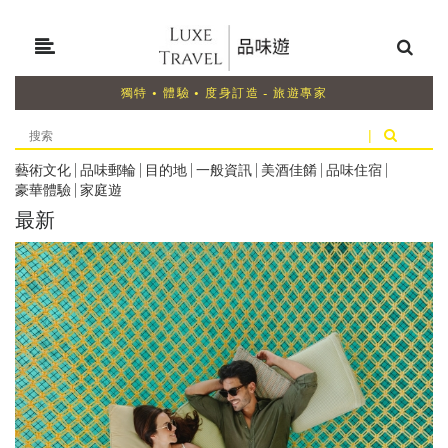
獨特 • 體驗 • 度身訂造 - 旅遊專家
|
藝術文化
|
品味郵輪
|
目的地
|
一般資訊
|
美酒佳餚
|
品味住宿
|
豪華體驗
|
家庭遊
最新