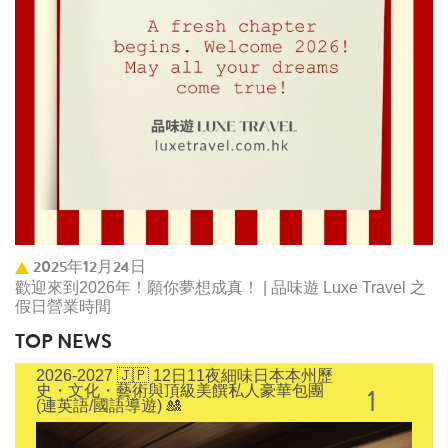
2025年12月24日
歡迎來到2026年！願你夢想成真！ | 品味遊 Luxe Travel 之
假日營業時間
TOP NEWS
2026-2027 🇯🇵 12日11夜細味日本本州歷
1
史・文化・藝術與頂級美饌私人豪華包團
(連英語/國語導遊) 🎎