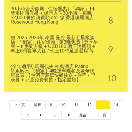
30小時套房假期 - 住宿優惠 | 「獨家」⬆️⬆️
雙重即時升級 + 保證入住30小時 + 每晚
8
$2,000 餐飲消費額 etc. @ 香港瑰麗酒店
Rosewood Hong Kong
🆕 2025-2026年 泰國 曼谷 最新五星級酒
店 |「獨家」住宿優惠 : 第3晚免費 | 尊享早
9
餐 + ⬆️ 房間升級 + USD100 酒店消費額 +
早上6時提早入住 / 晚上10時延遲退房 等
(全年適用!) 馬爾代夫 柏典酒店 Patina
Maldives 【獨家】4晚連早晚餐及豪華快
10
艇套票 【包酒店豪華快艇接送 • 住宿 • 早
晚餐 + 兒童免費餐飲 • 指定體驗】
上一頁
最新
9
10
11
12
13
14
15
16
17
18
最後
下一頁