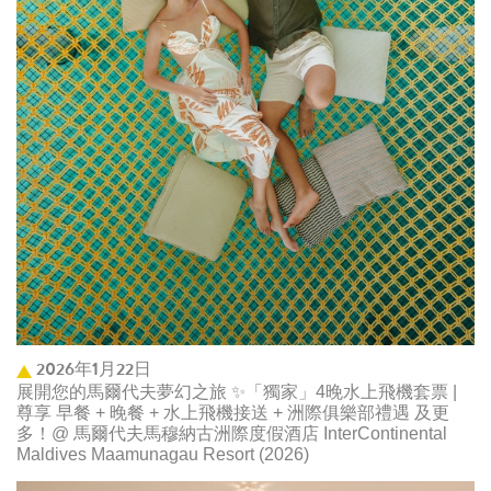
2026年1月22日
展開您的馬爾代夫夢幻之旅 ✨「獨家」4晚水上飛機套票 |
尊享 早餐 + 晚餐 + 水上飛機接送 + 洲際俱樂部禮遇 及更
多！@ 馬爾代夫馬穆納古洲際度假酒店 InterContinental
Maldives Maamunagau Resort (2026)