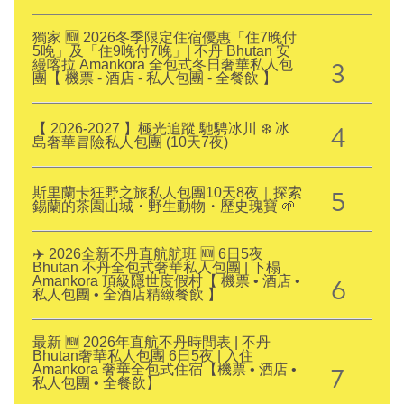
獨家 🆕 2026冬季限定住宿優惠「住7晚付
5晚」及「住9晚付7晚」| 不丹 Bhutan 安
3
縵喀拉 Amankora 全包式冬日奢華私人包
團【 機票 - 酒店 - 私人包團 - 全餐飲 】
4
【 2026-2027 】極光追蹤 馳騁冰川 ❄️ 冰
島奢華冒險私人包團 (10天7夜)
5
斯里蘭卡狂野之旅私人包團10天8夜｜探索
錫蘭的茶園山城・野生動物・歷史瑰寶 🌱
✈️ 2026全新不丹直航航班 🆕 6日5夜
Bhutan 不丹全包式奢華私人包團 | 下榻
6
Amankora 頂級隱世度假村【 機票 • 酒店 •
私人包團 • 全酒店精緻餐飲 】
最新 🆕 2026年直航不丹時間表 | 不丹
Bhutan奢華私人包團 6日5夜 | 入住
7
Amankora 奢華全包式住宿【機票 • 酒店 •
私人包團 • 全餐飲】