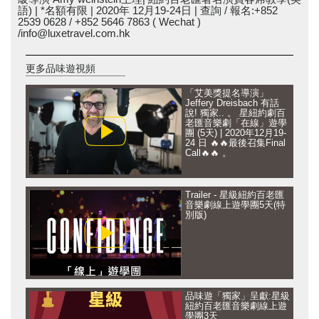
語) | *名額有限 | 2020年 12月19-24日 | 查詢 / 報名:+852
2539 0628 / +852 5646 7863 ( Wechat )
/info@luxetravel.com.hk
更多品味遊視頻
「艾美獎提名導演」
Jeffery Dreisbach 有話
說! 獨家.. 。 星紐約劇百
老匯音樂劇「在線」遊學
團 (5天) | 2020年12月19-
24 日 🔥🔥最後召集Final
Call🔥🔥 。
Trailer - 星級紐約百老匯
音樂劇線上遊學團5天(特
別版)
品味遊「獨家」呈獻:星級
紐約百老匯音樂劇線上遊
學團3天