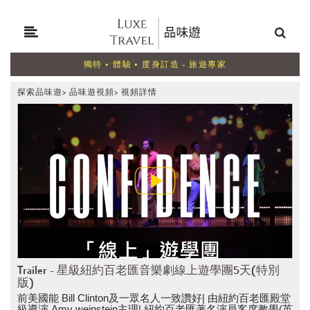
獨特 • 體驗 • 度身訂造 - 旅遊專家
探索品味遊
>
品味遊視頻
>
視頻詳情
Trailer - 星級紐約百老匯音樂劇線上遊學團5天(特別
版)
前美國能 Bill Clinton及一眾名人一致讚好| 由紐約百老匯殿堂
級導演 Amy weinstein主理| 紐約百老匯著名演員客席教學(英