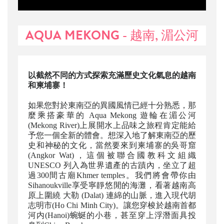
AQUA MEKONG - 越南, 湄公河
以截然不同的方式探索充滿歷史文化氣息的越南
和柬埔寨！
如果您對於東南亞的異國風情已經十分熟悉，那
麼乘搭豪華的 Aqua Mekong 遊輪在湄公河
(Mekong River)上展開水上品味之旅程肯定能給
予您一個全新的體會。想深入地了解東南亞的歷
史和神秘的文化，當然要來到柬埔寨的吳哥窟
(Angkor Wat)，這個被聯合國教科文組織
UNESCO 列入為世界遺產的古蹟內，坐立了超
過300間古廟Khmer temples。我們將會帶你由
Sihanoukville享受寧靜悠閒的海灘，看著越南高
原上圍繞 大勒 (Dalat) 連綿的山脈，進入現代胡
志明市(Ho Chi Minh City)。讓您穿梭於越南首都
河内(Hanoi)蜿蜒的小巷，甚至穿上浮潛面具投