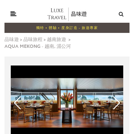
獨特 • 體驗 • 度身訂造 - 旅遊專家
品味遊
>
品味旅程
>
越南旅遊
>
AQUA MEKONG - 越南, 湄公河