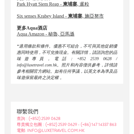
Park Hyatt Siem Reap -
柬埔寨
, 暹粒
Six senses Krabey Island -
柬埔寨
, 施亞努市
更多
Aqua
酒店
Aqua Amazon - 秘魯, 亞馬遜
*適用條款和條件。優惠不可組合，不可與其他促銷優
惠同時使用，不可兌換現金。有關詳情，請諮詢您的品
味遊專員，電話：+852 2539 0628 /
info@luxetravel.com.hk。照片和內容僅供參考，詳情請
參考相關官方網站。如有任何爭議，以英文本為準及品
味遊保留最終之決定權 。
聯繫我們
(+852) 2539 0628
查詢 :
(+852) 2539 0629
(+86) 147 14337 863
尊貴獨立包團 :
-
電郵: INFO@LUXETRAVEL.COM.HK