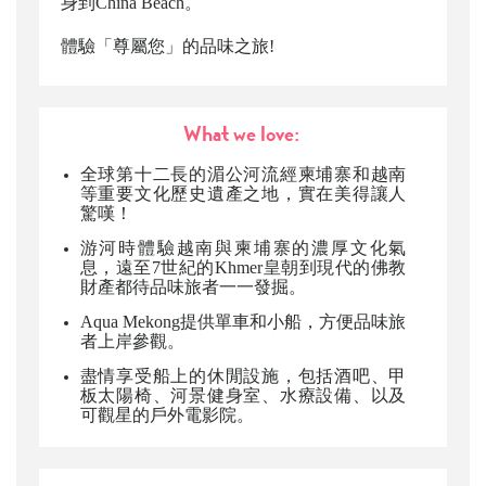
身到China Beach。
體驗「尊屬您」的品味之旅!
What we love:
全球第十二長的湄公河流經柬埔寨和越南
等重要文化歷史遺產之地，實在美得讓人
驚嘆！
游河時體驗越南與柬埔寨的濃厚文化氣
息，遠至7世紀的Khmer皇朝到現代的佛教
財產都待品味旅者一一發掘。
Aqua Mekong
提供單車和小船，方便
品味旅
者
上岸參觀。
盡情享受船上的休閒設施，包括酒吧、甲
板太陽椅、河景健身室、水療設備、以及
可觀星的戶外電影院。