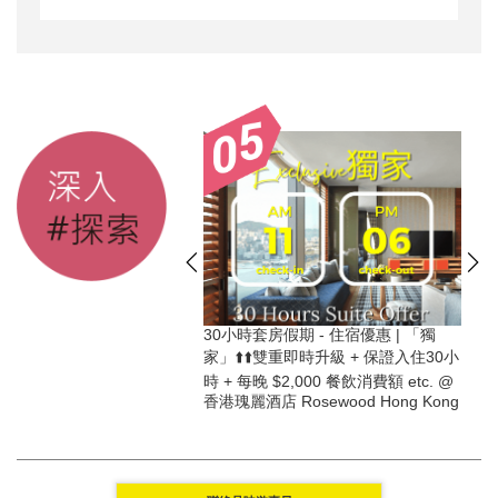
月30日前入住 | 尊享 每晚
30小時套房假期 - 住宿優惠 | 「獨
餐飲消費額 + 獨家禮遇︰房間
家」⬆️⬆️雙重即時升級 + 保證入住30小
迎入住禮品 等 + 一系列精彩
時 + 每晚 $2,000 餐飲消費額 etc. @
美利酒店 The Murray
香港瑰麗酒店 Rosewood Hong Kong
g (消費劵適用)