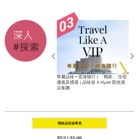
】2026必住可持續旅遊奢
尊屬品味 • 度身隨行 | 「獨家」 住宿
讓旅行變得特別有意義
優惠及禮遇 | 品味遊 X Hyatt 凱悅酒
店集團
聯絡品味遊專員