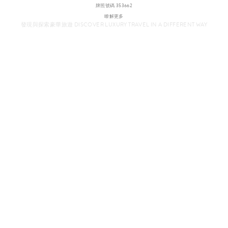
牌照號碼 353662
瞭解更多
發現與探索豪華旅遊 DISCOVER LUXURY TRAVEL IN A DIFFERENT WAY