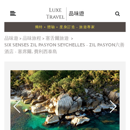
獨特 • 體驗 • 度身訂造 - 旅遊專家
品味遊
>
品味旅程
>
塞舌爾旅遊
>
SIX SENSES ZIL PASYON SEYCHELLES - ZIL PASYON六善
酒店 - 塞席爾, 費利西泰島