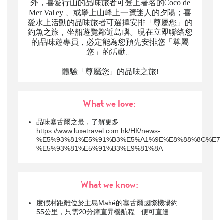
外，喜愛行山的品味旅者可登上著名的Coco de
Mer Valley 、或攀上山峰上一覽迷人的夕陽；喜
愛水上活動的品味旅者可選擇安排「尊屬您」的
釣魚之旅，坐船遊覽鄰近島嶼。現在立即聯絡您
的品味遊專員，必定能為您預先安排您「尊屬
您」的活動。
體驗「尊屬您」的品味之旅!
What we love:
品味塞舌爾之最，了解更多:
https://www.luxetravel.com.hk/HK/news-
%E5%93%81%E5%91%B3%E5%A1%9E%E8%88%8C%E7
%E5%93%81%E5%91%B3%E9%81%8A
What we know:
度假村距離位於主島Mahé的塞舌爾國際機場約
55公里，只需20分鐘直昇機航程，便可直達