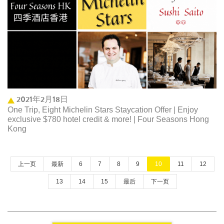
2021年2月18日
One Trip, Eight Michelin Stars Staycation Offer | Enjoy
exclusive $780 hotel credit & more! | Four Seasons Hong
Kong
上一页
最新
6
7
8
9
10
11
12
13
14
15
最后
下一页