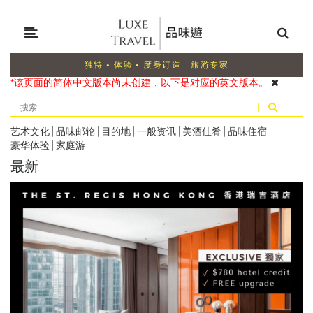
独特 • 体验 • 度身订造 - 旅游专家
*该页面的简体中文版本尚未创建，以下是对应的英文版本。
|
艺术文化
|
品味邮轮
|
目的地
|
一般资讯
|
美酒佳肴
|
品味住宿
|
豪华体验
|
家庭游
最新