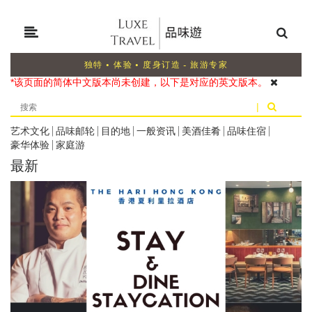
独特 • 体验 • 度身订造 - 旅游专家
*该页面的简体中文版本尚未创建，以下是对应的英文版本。
|
艺术文化
|
品味邮轮
|
目的地
|
一般资讯
|
美酒佳肴
|
品味住宿
|
豪华体验
|
家庭游
最新