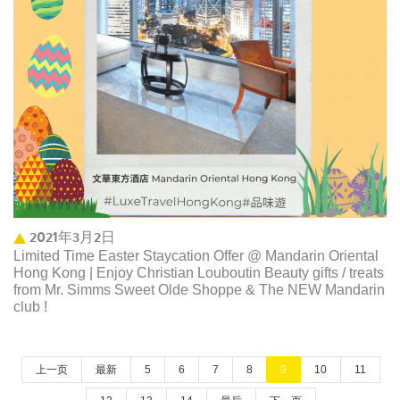
2021年3月2日
Limited Time Easter Staycation Offer @ Mandarin Oriental
Hong Kong | Enjoy Christian Louboutin Beauty gifts / treats
from Mr. Simms Sweet Olde Shoppe & The NEW Mandarin
club ! ​
上一页
最新
5
6
7
8
9
10
11