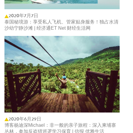
2020年7月7日
泰国秘境游：享受私人飞机、管家贴身服务！独占水清
沙幼宁静沙滩 | 经济通ET Net 财经生活网
2020年6月29日
博客杨迪深Michael：非一般的亲子旅程：深入柬埔寨
丛林，参加反盗猎巡逻学习保育 | 信报 优雅生活