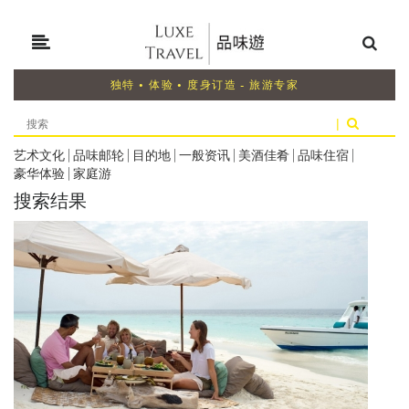
独特 • 体验 • 度身订造 - 旅游专家
|
艺术文化
|
品味邮轮
|
目的地
|
一般资讯
|
美酒佳肴
|
品味住宿
|
豪华体验
|
家庭游
搜索结果