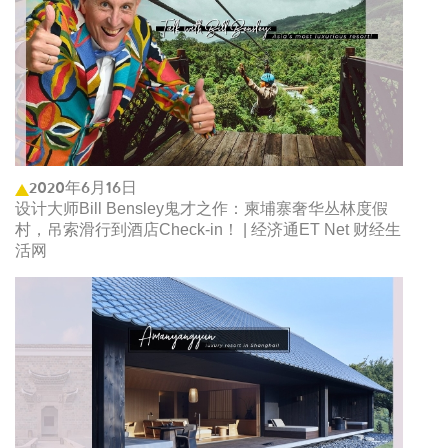
2020年6月16日
设计大师Bill Bensley鬼才之作：柬埔寨奢华丛林度假
村，吊索滑行到酒店Check-in！ | 经济通ET Net 财经生
活网