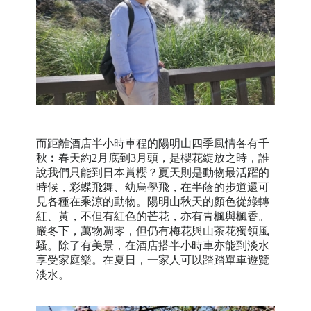
而距離酒店半小時車程的陽明山四季風情各有千
秋︰春天約2月底到3月頭，是櫻花綻放之時，誰
說我們只能到日本賞櫻？夏天則是動物最活躍的
時候，彩蝶飛舞、幼烏學飛，在半蔭的步道還可
見各種在乘涼的動物。陽明山秋天的顏色從綠轉
紅、黃，不但有紅色的芒花，亦有青楓與楓香。
嚴冬下，萬物凋零，但仍有梅花與山茶花獨領風
騷。除了有美景，在酒店搭半小時車亦能到淡水
享受家庭樂。在夏日，一家人可以踏踏單車遊覽
淡水。