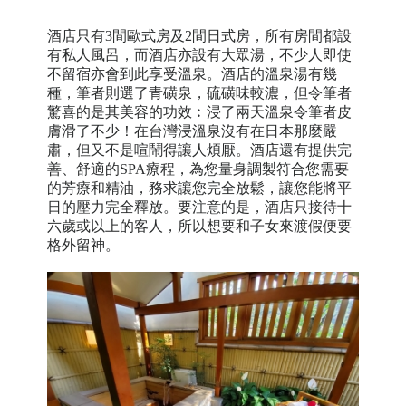
酒店只有3間歐式房及2間日式房，所有房間都設
有私人風呂，而酒店亦設有大眾湯，不少人即使
不留宿亦會到此享受溫泉。酒店的溫泉湯有幾
種，筆者則選了青磺泉，硫磺味較濃，但令筆者
驚喜的是其美容的功效︰浸了兩天溫泉令筆者皮
膚滑了不少！在台灣浸溫泉沒有在日本那麼嚴
肅，但又不是喧鬧得讓人煩厭。酒店還有提供完
善、舒適的SPA療程，為您量身調製符合您需要
的芳療和精油，務求讓您完全放鬆，讓您能將平
日的壓力完全釋放。要注意的是，酒店只接待十
六歲或以上的客人，所以想要和子女來渡假便要
格外留神。