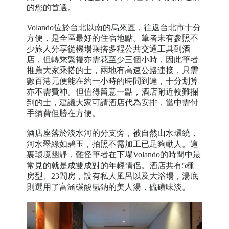
的您的首選。
Volando位於台北以南的烏來區，往返台北市十分
方便，是全區最好的住宿地點。筆者未有參照不
少旅人分享從機場乘搭多程公共交通工具到酒
店，但轉乘繁複亦需花至少三個小時，因此筆者
推薦大家乘搭的士，兩地有高速公路連接，只需
數百港元便能在約一小時的時間到達，十分划算
亦不需費神。但值得留意一點，酒店附近較難攔
到的士，建議大家可請酒店代為安排，當中需付
手續費但勝在方便。
酒店座落於淡水河的分支旁，被自然山水環繞，
河水翠綠如碧玉，拍照不需加工已足夠動人。這
裏環境幽靜，難怪筆者在下塌Volando的時間中最
常見的就是成雙成對的年輕情侶。酒店共有5種
房型、23間房，設有私人風呂以及大浴場，湯底
則選用了富涵碳酸氫鈉的美人湯，硫磺味淡。