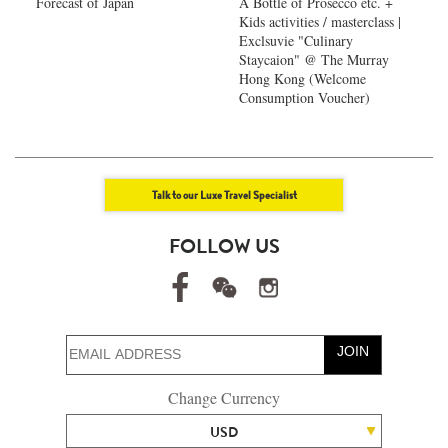
Forecast of Japan ​
A Bottle of Prosecco etc. +
Kids activities / masterclass |
Exclsuvie "Culinary
Staycaion" @ The Murray
Hong Kong ​(Welcome
Consumption Voucher)
Talk to our Luxe Travel Specialist
FOLLOW US
JOIN
Change Currency
USD