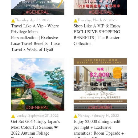
#GENERAL
#GENERAL
Thursday, April 3, 2025
Thursday, March 27, 2025
Travel Like A Vip - Where
Shop Like A VIP & Enjoy
Privilege Meets
EXCLUSIVE SHOPPING
Personalization | Exclusive
BENEFITS | The Bicester
Luxe Travel Benefits | Luxe
Collection
Travel x World of Hyatt
#GENERAL
#GOURMET
Tuesday, September 27, 2022
Monday, February 14, 2022
Get Set Go!!! Enjoy Japan's
Enjoy $2,000 dining credit
Most Colourful Seasons 🍁
per night + Exclusive
2022 Autumn Foliage
amenities : Room Upgrade +