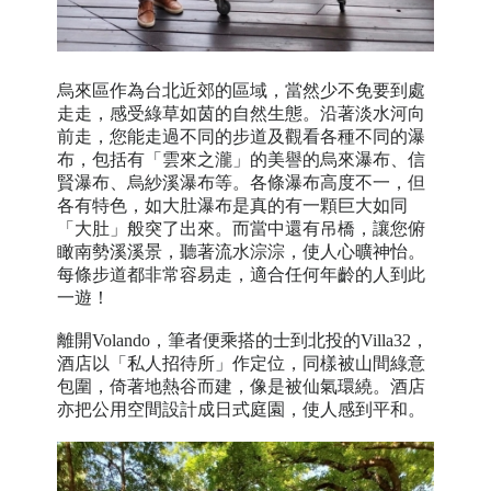
烏來區作為台北近郊的區域，當然少不免要到處
走走，感受綠草如茵的自然生態。沿著淡水河向
前走，您能走過不同的步道及觀看各種不同的瀑
布，包括有「雲來之瀧」的美譽的烏來瀑布、信
賢瀑布、烏紗溪瀑布等。各條瀑布高度不一，但
各有特色，如大肚瀑布是真的有一顆巨大如同
「大肚」般突了出來。而當中還有吊橋，讓您俯
瞰南勢溪溪景，聽著流水淙淙，使人心曠神怡。
每條步道都非常容易走，適合任何年齡的人到此
一遊！
離開Volando，筆者便乘搭的士到北投的Villa32，
酒店以「私人招待所」作定位，同樣被山間綠意
包圍，倚著地熱谷而建，像是被仙氣環繞。酒店
亦把公用空間設計成日式庭園，使人感到平和。