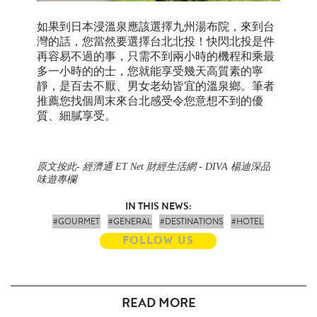
如果到日本浸溫泉應該選擇九州湯布院，來到台
灣的話，您當然要選擇台北北投！快閃北投是件
再容易不過的事，只需不到兩小時的機程和乘最
多一小時的的士，您就能享受幾天高質素的寧
靜，是百去不厭、男女老幼皆宜的溫泉鄉。筆者
推薦您找個周末來台北感受令您意想不到的優
質、細膩享受。
原文按此- 經濟通 ET Net 財經生活網 - DIVA 楊迪深品
味遊專欄
IN THIS NEWS:
#GOURMET
#GENERAL
#DESTINATIONS
#HOTEL
FOLLOW US
READ MORE