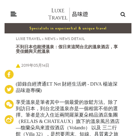
Specialists in experiential & unique travel
LUXE TRAVEL
>
NEWS
>
NEWS DETAIL
不到日本也能浸溫泉：假日來這間台北的溫泉酒店，享
受佳餚與天然溫泉
2019年05月14日
(節錄自經濟通ET Net 財經生活網 - DIVA 楊迪深
品味遊專欄)
享受溫泉是筆者其中一個最愛的放鬆方法。除了
到訪日本，到台北浸溫泉亦是一個相當不俗的選
擇。筆者是次入住近兩間羅萊夏朵精品酒店集團
（RELAIS & CHATEAUX）旗下的溫泉風呂酒店
—馥蘭朵烏來渡假酒店（Volando） 以及 三二行
館（Villa 32），是想要周末、短線、具質素之旅