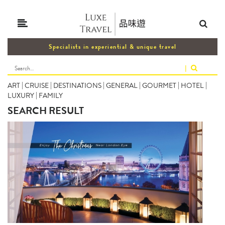
Specialists in experiential & unique travel
|
ART
|
CRUISE
|
DESTINATIONS
|
GENERAL
|
GOURMET
|
HOTEL
|
LUXURY
|
FAMILY
SEARCH RESULT