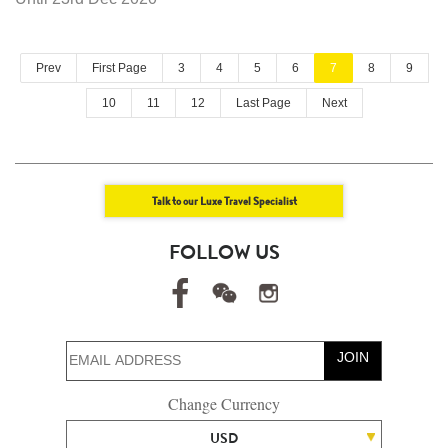
Prev
First Page
3
4
5
6
7
8
9
10
11
12
Last Page
Next
Talk to our Luxe Travel Specialist
FOLLOW US
JOIN
Change Currency
USD