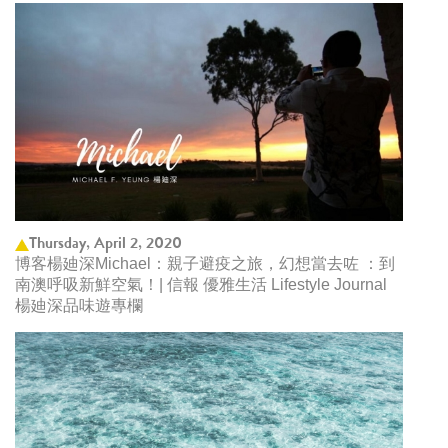
Thursday, April 2, 2020
博客楊廸深Michael：親子避疫之旅，幻想當去咗 ：到
南澳呼吸新鮮空氣！| 信報 優雅生活 Lifestyle Journal
楊廸深品味遊專欄