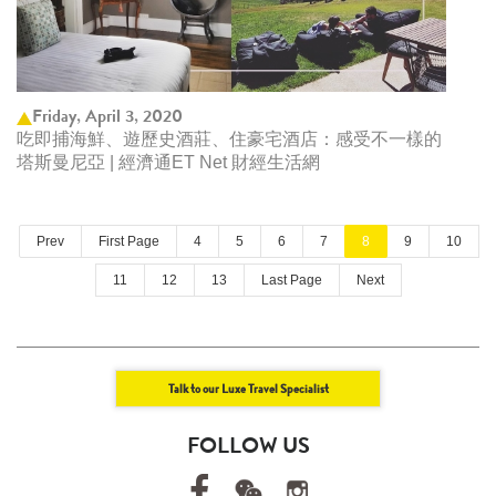
Friday, April 3, 2020
吃即捕海鮮、遊歷史酒莊、住豪宅酒店：感受不一樣的
塔斯曼尼亞 | 經濟通ET Net 財經生活網
Prev
First Page
4
5
6
7
8
9
10
11
12
13
Last Page
Next
Talk to our Luxe Travel Specialist
FOLLOW US