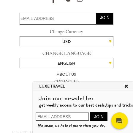
JOIN
Change Currency
USD
CHANGE LANGUAGE
ENGLISH
ABOUT US
CONTACT US
LUXE TRAVEL
TALENT
LUXURY TRAVEL SITE MAP
Join our newsletter
MICHAEL'S TRAVEL TALK
get weekly access to our best deals,tips and tricks
TERMS & CONDITIONS
© 2026 LUXE TRAVEL LIMITED
JOIN
LICENCE NO. 353662
No spam,we hate it more than you do.
LEARN MORE
DISCOVER LUXURY TRAVEL IN A DIFFERENT WAY 發現與探索豪華旅遊