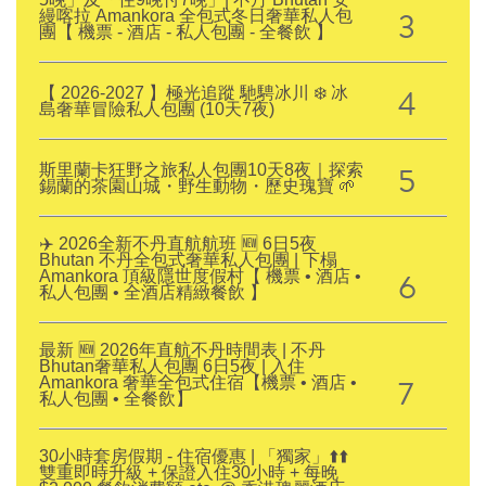
3
縵喀拉 Amankora 全包式冬日奢華私人包
團【 機票 - 酒店 - 私人包團 - 全餐飲 】
4
【 2026-2027 】極光追蹤 馳騁冰川 ❄️ 冰
島奢華冒險私人包團 (10天7夜)
5
斯里蘭卡狂野之旅私人包團10天8夜｜探索
錫蘭的茶園山城・野生動物・歷史瑰寶 🌱
✈️ 2026全新不丹直航航班 🆕 6日5夜
Bhutan 不丹全包式奢華私人包團 | 下榻
6
Amankora 頂級隱世度假村【 機票 • 酒店 •
私人包團 • 全酒店精緻餐飲 】
最新 🆕 2026年直航不丹時間表 | 不丹
Bhutan奢華私人包團 6日5夜 | 入住
7
Amankora 奢華全包式住宿【機票 • 酒店 •
私人包團 • 全餐飲】
30小時套房假期 - 住宿優惠 | 「獨家」⬆️⬆️
雙重即時升級 + 保證入住30小時 + 每晚