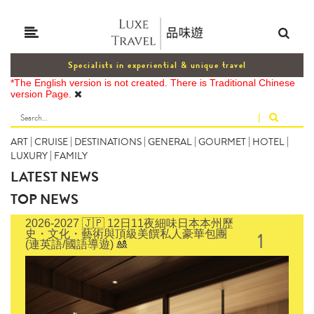
Specialists in experiential & unique travel
*The English version is not created. There is Traditional Chinese
version Page.
|
ART
|
CRUISE
|
DESTINATIONS
|
GENERAL
|
GOURMET
|
HOTEL
|
LUXURY
|
FAMILY
LATEST NEWS
TOP NEWS
2026-2027 🇯🇵 12日11夜細味日本本州歷
1
史・文化・藝術與頂級美饌私人豪華包團
(連英語/國語導遊) 🎎