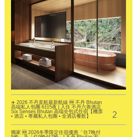
✈️ 2026 不丹直航最新航線 🆕 不丹 Bhutan
高端私人包團 6日5夜 | 入住 不丹六善酒店
2
Six Senses Bhutan 高端全包式住宿【機票
• 酒店 • 專屬私人包團 • 全酒店餐飲】
獨家 🆕 2026冬季限定住宿優惠「住7晚付
5晚」及「住9晚付7晚」| 不丹 Bhutan 安