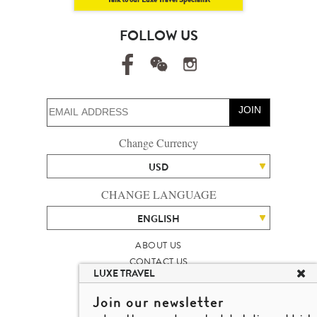
FOLLOW US
JOIN
Change Currency
USD
CHANGE LANGUAGE
ENGLISH
ABOUT US
CONTACT US
LUXE TRAVEL
TALENT
LUXURY TRAVEL SITE MAP
Join our newsletter
MICHAEL'S TRAVEL TALK