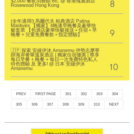
8
$2,000 餐飲消費額 etc. @ 香港瑰麗酒店
Rosewood Hong Kong
(全年適用!) 馬爾代夫 柏典酒店 Patina
Maldives 【獨家】4晚連早晚餐及豪華快
9
艇套票 【包酒店豪華快艇接送 • 住宿 • 早
晚餐 + 兒童免費餐飲 • 指定體驗】
🇯🇵 探索 安縵伊沐 Amanemu 伊勢志摩寧
靜海岸奢華溫泉酒店 | 獨家住宿優惠 | 尊享
每日早餐 + 晚餐 + 每日一次免費特色私人
10
特色體驗 及 更多! @ 日本 安縵伊沐
Amanemu
PREV
FIRST PAGE
301
302
303
304
305
306
307
308
309
310
NEXT
Talk to our Luxe Travel Specialist